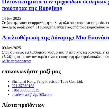
Πλεονεκτήματα των τριχοειδών σωλήνων χ
ποιότητας της Rongfeng
14-Ιαν-2025
Σε βιομηχανικές εφαρμογές, η επιλογή υλικού μπορεί να επηρεάσει σ
σωλήνες χωρίς ραφή. Η Rongfeng είναι ένας από τους κορυφαίους κα
Απελευθέρωση της Δύναμης: Μια Επανάστ
09-Ιαν-2025
Στον συνεχώς εξελισσόμενο κόσμο της ηλεκτρικής τεχνολογίας, η κα
εξελίξεις σε αυτόν τον τομέα είναι η εισαγωγή ηλεκτρολυτικών σωλή
δείτε περισσότερα
επικοινωνήστε μαζί μας
Shanghai Rong Feng Precision Tube Co., Ltd.
021-67360188
+8615800355535
charles.cao@vip.163.com
Λίστα προϊόντων