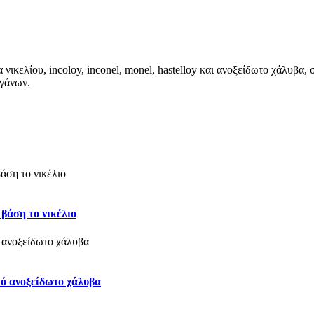
ικελίου, incoloy, inconel, monel, hastelloy και ανοξείδωτο χάλυβ
γάνων.
βάση το νικέλιο
ό ανοξείδωτο χάλυβα