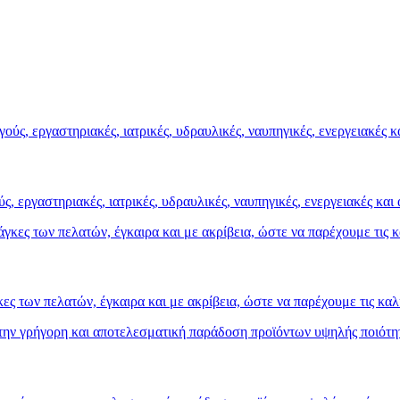
, εργαστηριακές, ιατρικές, υδραυλικές, ναυπηγικές, ενεργειακές και 
ες των πελατών, έγκαιρα και με ακρίβεια, ώστε να παρέχουμε τις κα