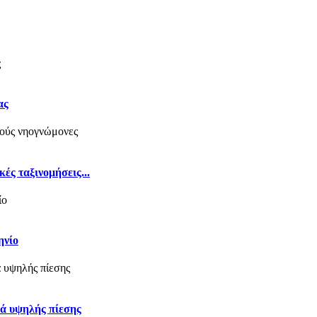
ας
ές ταξινομήσεις...
ηνίο
κά υψηλής πίεσης